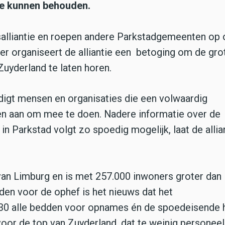
te kunnen behouden.
salliantie en roepen andere Parkstadgemeenten op
ber organiseert de alliantie een betoging om de gro
uyderland te laten horen.
igt mensen en organisaties die een volwaardig
den aan om mee te doen. Nadere informatie over de
n Parkstad volgt zo spoedig mogelijk, laat de allia
 van Limburg en is met 257.000 inwoners groter dan
den voor de ophef is het nieuws dat het
030 alle bedden voor opnames én de spoedeisende 
 voor de top van Zuyderland, dat te weinig personeel