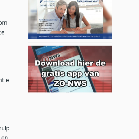
 om
te
ntie
hulp
 en