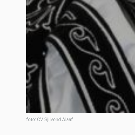
foto: CV Sjilvend Alaaf