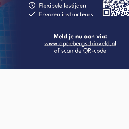
O-NWS Parkstad Opiniepanel!
ning geven over allerlei actuele en relevante
w meningen en adviezen voor journalistieke