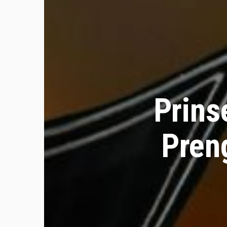
Prins
Pren