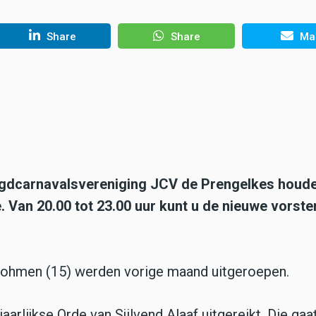
Share
Share
Mai
eugdcarnavalsvereniging JCV de Prengelkes houd
. Van 20.00 tot 23.00 uur kunt u de nieuwe vorste
Dohmen (15) werden vorige maand uitgeroepen.
arlijkse Orde van Sjilvend Alaaf uitgereikt. Die gaat