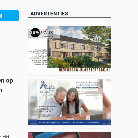
ADVERTENTIES
l
en op
n
 dit