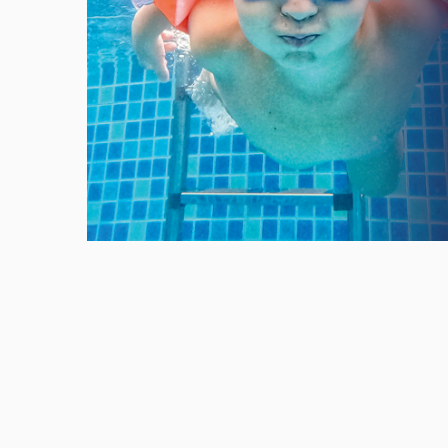
Meld u aan en doe mee in het Z
Via het opiniepanel kunt u uw me
onderwerpen. ZO-NWS gebruikt u