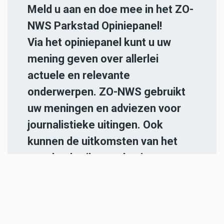
Meld u aan en doe mee in het ZO-
NWS Parkstad Opiniepanel!
Via het opiniepanel kunt u uw
mening geven over allerlei
actuele en relevante
onderwerpen. ZO-NWS gebruikt
uw meningen en adviezen voor
journalistieke uitingen. Ook
kunnen de uitkomsten van het
panel gebruikt worden in onze
radio- en televisie-uitzendingen.
Iedereen die in de regio Parkstad
Limburg woont en 18 jaar of
ouder is, kan zich
hier aanmelden
.