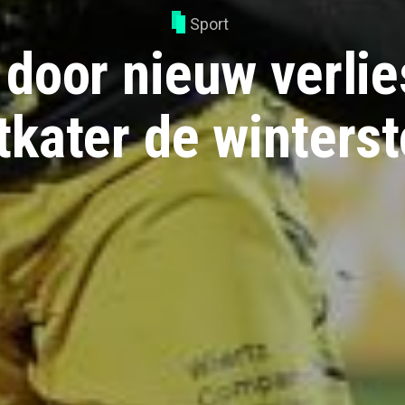
Sport
door nieuw verli
tkater de winterst