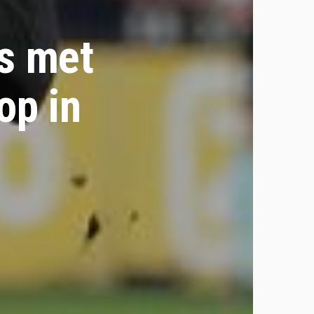
es met
op in