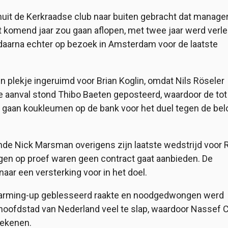
nuit de Kerkraadse club naar buiten gebracht dat manage
at komend jaar zou gaan aflopen, met twee jaar werd verl
aarna echter op bezoek in Amsterdam voor de laatste
en plekje ingeruimd voor Brian Koglin, omdat Nils Röseler
e aanval stond Thibo Baeten geposteerd, waardoor de tot
gaan koukleumen op de bank voor het duel tegen de bel
nde Nick Marsman overigens zijn laatste wedstrijd voor 
gen op proef waren geen contract gaat aanbieden. De
aar een versterking voor in het doel.
 warming-up geblesseerd raakte en noodgedwongen werd
 hoofdstad van Nederland veel te slap, waardoor Nassef 
ntekenen.