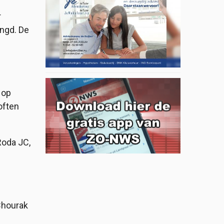
r
engd. De
 op
often
Roda JC,
Chourak