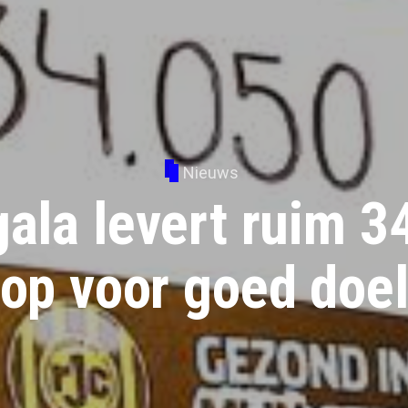
Nieuws
ala levert ruim 3
op voor goed doe