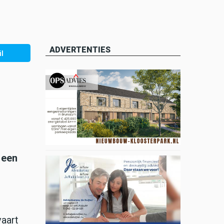
ADVERTENTIES
l
 een
c
vaart