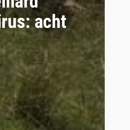
ihard
rus: acht