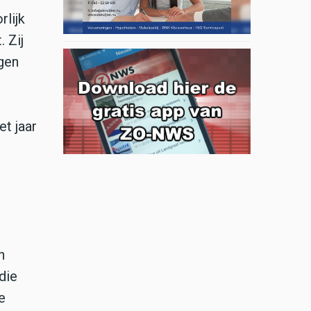
rlijk
 Zij
agen
et jaar
n
die
e