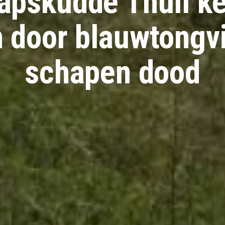
apskudde Thull ke
n door blauwtongvi
schapen dood