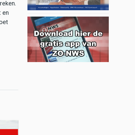
reken.
t en
oet
e