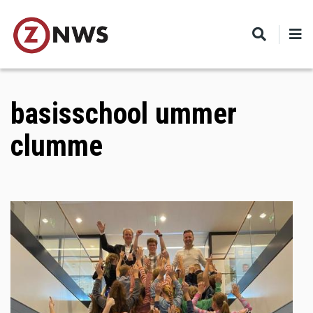
Skip
to
main
content
basisschool ummer
clumme