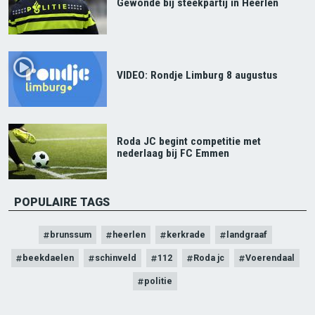
Gewonde bij steekpartij in Heerlen
VIDEO: Rondje Limburg 8 augustus
Roda JC begint competitie met
nederlaag bij FC Emmen
POPULAIRE TAGS
brunssum
heerlen
kerkrade
landgraaf
beekdaelen
schinveld
112
Roda jc
Voerendaal
politie