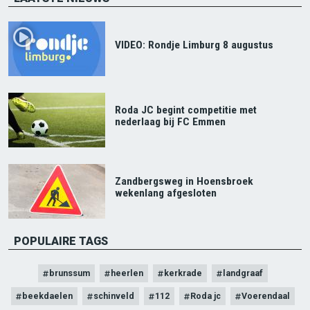
VIDEO: Rondje Limburg 8 augustus
Roda JC begint competitie met
nederlaag bij FC Emmen
Zandbergsweg in Hoensbroek
wekenlang afgesloten
POPULAIRE TAGS
brunssum
heerlen
kerkrade
landgraaf
beekdaelen
schinveld
112
Roda jc
Voerendaal