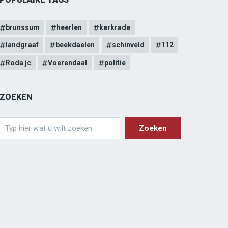
brunssum
heerlen
kerkrade
landgraaf
beekdaelen
schinveld
112
Roda jc
Voerendaal
politie
ZOEKEN
earch