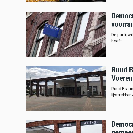
Democr
voorra
De partij w
heeft.
Ruud B
Voeren
Ruud Braun
lijsttrekke
Democr
gemeen