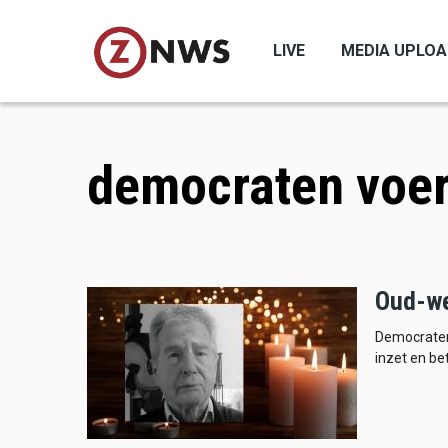
Skip
to
LIVE
MEDIA UPLO
main
content
democraten voe
Oud-we
Democraten 
inzet en be