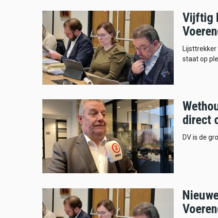
Vijftig
Voeren
Lijsttrekke
staat op ple
Wethou
direct
DV is de gr
Nieuwe 
Voeren