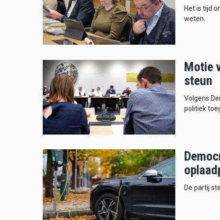
Het is tijd
weten.
Motie v
steun
Volgens De
politiek toe
Democr
oplaadp
De partij s