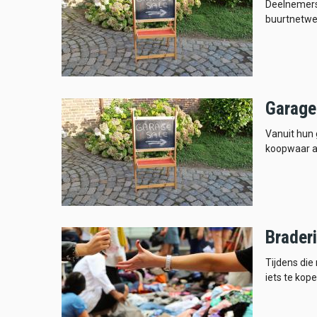
Deelnemers
buurtnetwe
Garage
Vanuit hun
koopwaar a
Braderi
Tijdens die
iets te kope