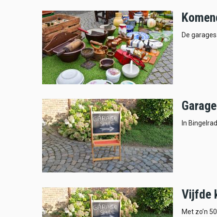
Komend
De garagesa
Garage
In Bingelra
Vijfde
Met zo’n 50