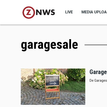
Skip
to
LIVE
MEDIA UPLO
main
content
garagesale
Garage
De Garagesal