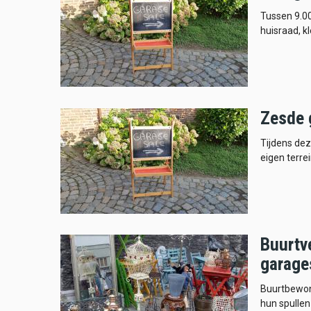
Tussen 9.00
huisraad, k
Zesde g
Tijdens de
eigen terre
Buurtv
garage
Buurtbewon
hun spullen