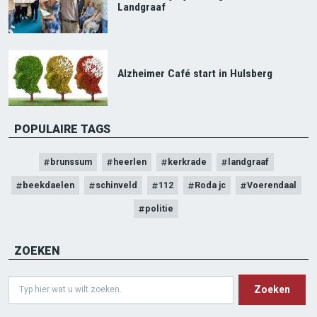
Landgraaf
Alzheimer Café start in Hulsberg
POPULAIRE TAGS
brunssum
heerlen
kerkrade
landgraaf
beekdaelen
schinveld
112
Roda jc
Voerendaal
politie
ZOEKEN
Search