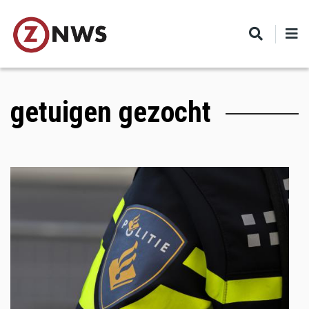
Skip
to
main
content
getuigen gezocht