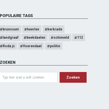
POPULAIRE TAGS
brunssum
heerlen
kerkrade
landgraaf
beekdaelen
schinveld
112
Roda jc
Voerendaal
politie
ZOEKEN
earch