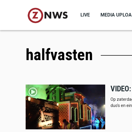
Skip
to
LIVE
MEDIA UPLO
main
content
halfvasten
VIDEO: 
Op zaterdag
duo's en ei