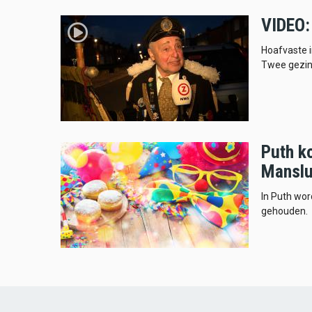
VIDEO: 
Hoafvaste i
Twee gezin
Puth k
Manslu
In Puth wor
gehouden.