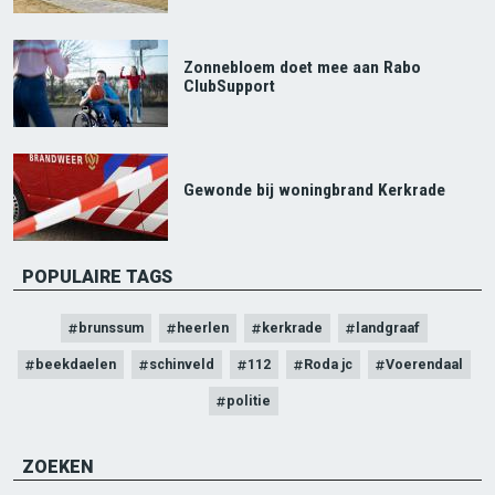
Zonnebloem doet mee aan Rabo
ClubSupport
Gewonde bij woningbrand Kerkrade
POPULAIRE TAGS
brunssum
heerlen
kerkrade
landgraaf
beekdaelen
schinveld
112
Roda jc
Voerendaal
politie
ZOEKEN