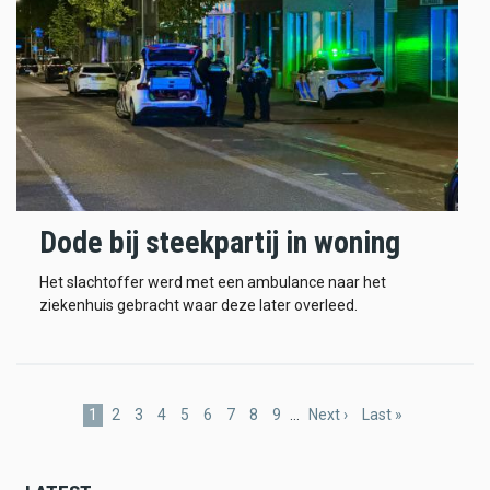
Dode bij steekpartij in woning
Het slachtoffer werd met een ambulance naar het
ziekenhuis gebracht waar deze later overleed.
Pagination
Current
1
Page
2
Page
3
Page
4
Page
5
Page
6
Page
7
Page
8
Page
9
…
Next
Next ›
Last
Last »
page
page
page