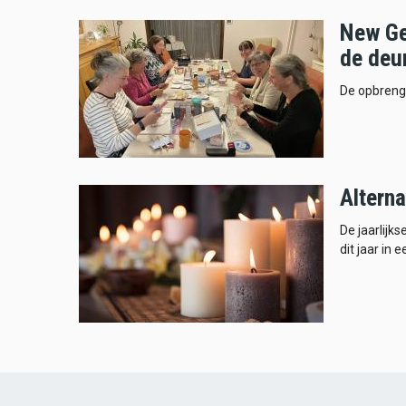
New Ge
de deu
De opbrengs
Altern
De jaarlijk
dit jaar in 