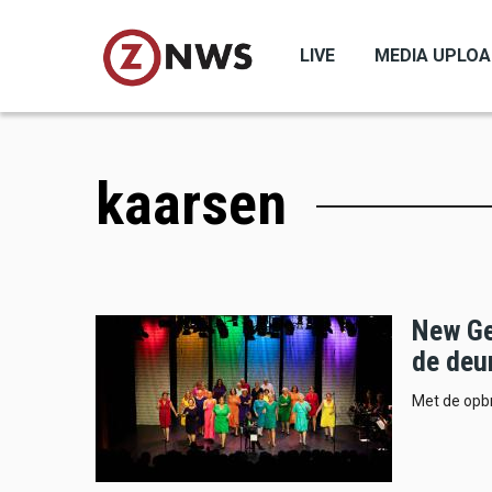
Skip
to
LIVE
MEDIA UPLO
main
content
kaarsen
New Ge
de deu
Met de opbr