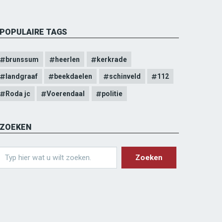
POPULAIRE TAGS
brunssum
heerlen
kerkrade
landgraaf
beekdaelen
schinveld
112
Roda jc
Voerendaal
politie
ZOEKEN
earch