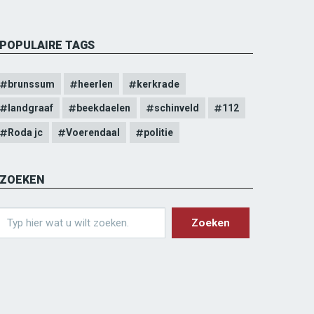
POPULAIRE TAGS
brunssum
heerlen
kerkrade
landgraaf
beekdaelen
schinveld
112
Roda jc
Voerendaal
politie
ZOEKEN
earch