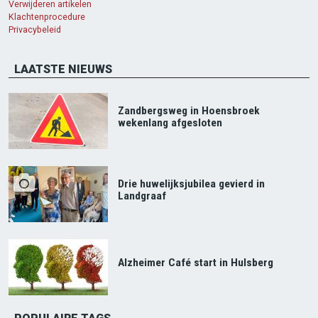
Verwijderen artikelen
Klachtenprocedure
Privacybeleid
LAATSTE NIEUWS
Zandbergsweg in Hoensbroek
wekenlang afgesloten
Drie huwelijksjubilea gevierd in
Landgraaf
Alzheimer Café start in Hulsberg