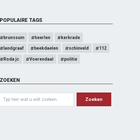
POPULAIRE TAGS
brunssum
heerlen
kerkrade
landgraaf
beekdaelen
schinveld
112
Roda jc
Voerendaal
politie
ZOEKEN
earch