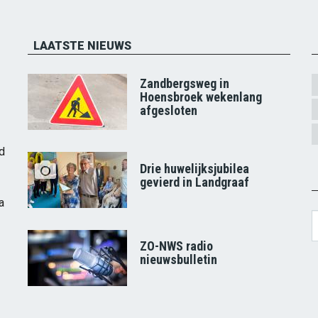
LAATSTE NIEUWS
Zandbergsweg in
Hoensbroek wekenlang
afgesloten
d
Drie huwelijksjubilea
gevierd in Landgraaf
a
S
ZO-NWS radio
nieuwsbulletin