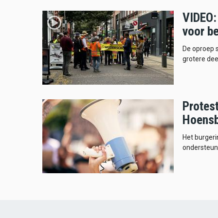
VIDEO: 
voor b
De oproep s
grotere de
Protes
Hoens
Het burgeri
ondersteun