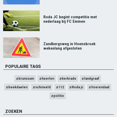
Roda JC begint competitie met
nederlaag bij FC Emmen
Zandbergsweg in Hoensbroek
wekenlang afgesloten
POPULAIRE TAGS
brunssum
heerlen
kerkrade
landgraaf
beekdaelen
schinveld
112
Roda jc
Voerendaal
politie
ZOEKEN