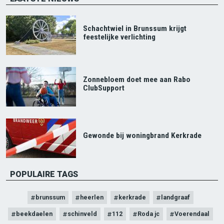
Schachtwiel in Brunssum krijgt
feestelijke verlichting
Zonnebloem doet mee aan Rabo
ClubSupport
Gewonde bij woningbrand Kerkrade
POPULAIRE TAGS
brunssum
heerlen
kerkrade
landgraaf
beekdaelen
schinveld
112
Roda jc
Voerendaal