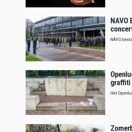
NAVO B
concer
NAVO besta
Openlu
graffiti
Het Openluc
Zomerb