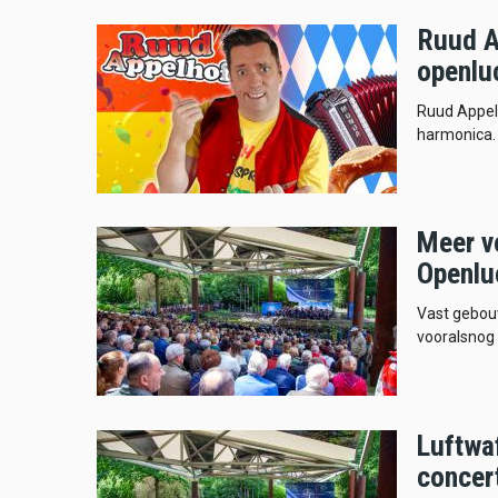
Ruud A
openlu
Ruud Appelh
harmonica.
Meer v
Openlu
Vast gebouw
vooralsnog 
Luftwa
concert