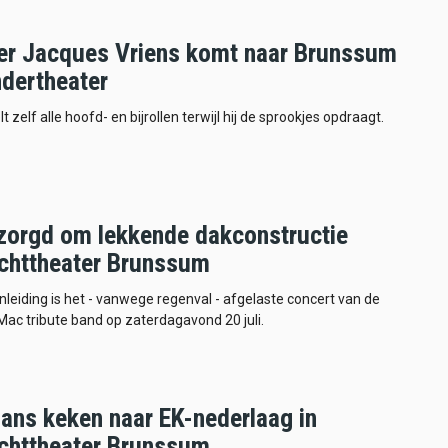
ver Jacques Vriens komt naar Brunssum
ndertheater
t zelf alle hoofd- en bijrollen terwijl hij de sprookjes opdraagt.
zorgd om lekkende dakconstructie
chttheater Brunssum
leiding is het - vanwege regenval - afgelaste concert van de
ac tribute band op zaterdagavond 20 juli.
fans keken naar EK-nederlaag in
chttheater Brunssum