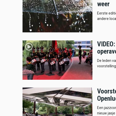
weer
Eerste edit
andere loca
VIDEO: 
operavo
De leden va
voorstelling
Voorste
Openlu
Een jazzcom
nieuw jasje