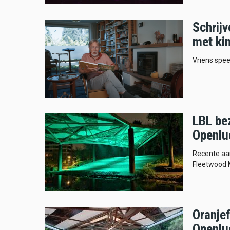
Schrij
met ki
Vriens speel
LBL be
Openlu
Recente aan
Fleetwood M
Oranje
Openlu