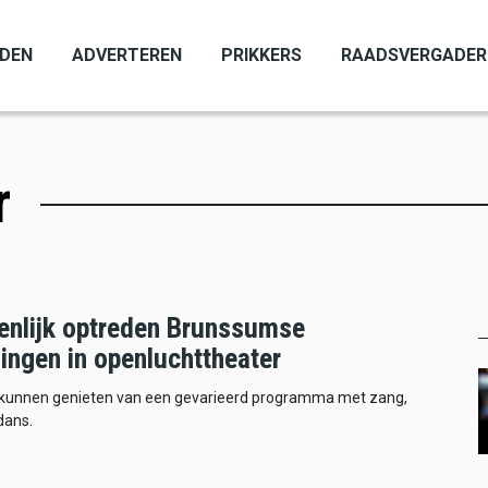
ADEN
ADVERTEREN
PRIKKERS
RAADSVERGADER
r
nlijk optreden Brunssumse
ingen in openluchttheater
kunnen genieten van een gevarieerd programma met zang,
dans.