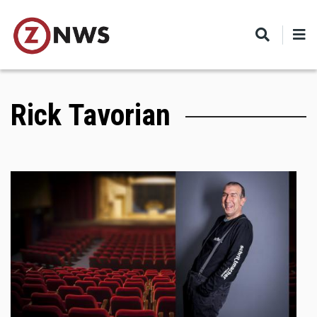
Skip
to
main
content
Rick Tavorian