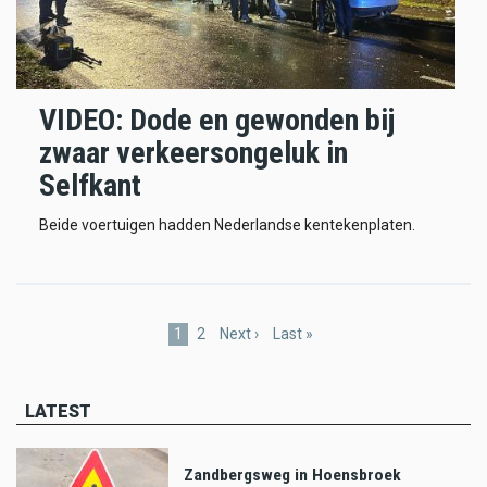
VIDEO: Dode en gewonden bij
zwaar verkeersongeluk in
Selfkant
Beide voertuigen hadden Nederlandse kentekenplaten.
Pagination
Current
1
Page
2
Next
Next ›
Last
Last »
page
page
page
LATEST
Zandbergsweg in Hoensbroek