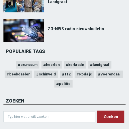
Landgraaf
ZO-NWS radio nieuwsbulletin
POPULAIRE TAGS
brunssum
heerlen
kerkrade
landgraaf
beekdaelen
schinveld
112
Roda jc
Voerendaal
politie
ZOEKEN
Search