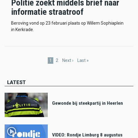
Politie zoekt middels brief naar
informatie straatroof
Beroving vond op 23 februari plaats op Willem Sophiaplein
in Kerkrade.
Pagination
Current
1
Page
2
Next
Next ›
Last
Last »
page
page
page
LATEST
Gewonde bij steekpartij in Heerlen
VIDEO: Rondje Limburg 8 augustus