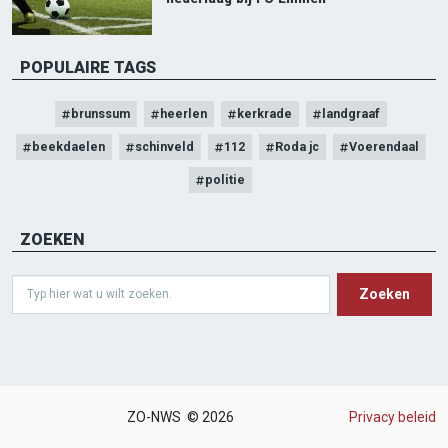
POPULAIRE TAGS
brunssum
heerlen
kerkrade
landgraaf
beekdaelen
schinveld
112
Roda jc
Voerendaal
politie
ZOEKEN
Search
ZO-NWS © 2026
Privacy beleid