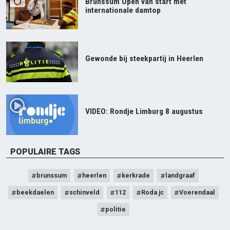
Brunssum Open van start met
internationale damtop
Gewonde bij steekpartij in Heerlen
VIDEO: Rondje Limburg 8 augustus
POPULAIRE TAGS
brunssum
heerlen
kerkrade
landgraaf
beekdaelen
schinveld
112
Roda jc
Voerendaal
politie