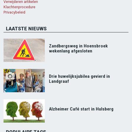
Verwijderen artikelen
Klachtenprocedure
Privacybeleid
LAATSTE NIEUWS
Zandbergsweg in Hoensbroek
wekenlang afgesloten
Drie huwelijksjubilea gevierd in
Landgraaf
Alzheimer Café start in Hulsberg