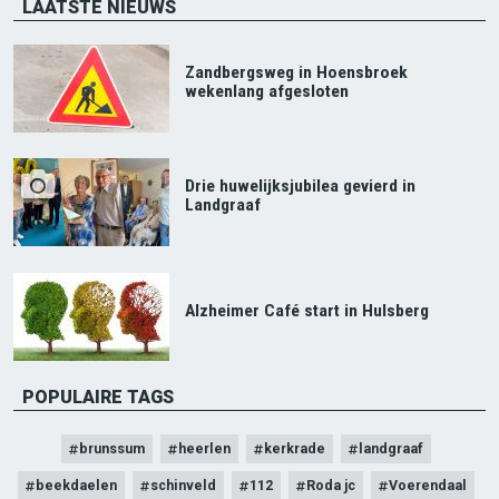
LAATSTE NIEUWS
Zandbergsweg in Hoensbroek
wekenlang afgesloten
Drie huwelijksjubilea gevierd in
Landgraaf
Alzheimer Café start in Hulsberg
POPULAIRE TAGS
brunssum
heerlen
kerkrade
landgraaf
beekdaelen
schinveld
112
Roda jc
Voerendaal