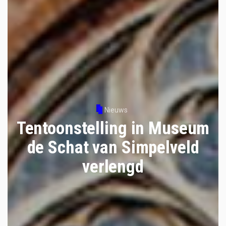
Nieuws
Tentoonstelling in Museum
de Schat van Simpelveld
verlengd