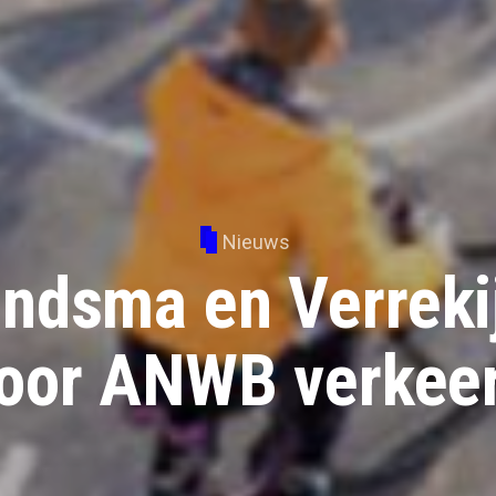
Nieuws
andsma en Verrekij
voor ANWB verkeer