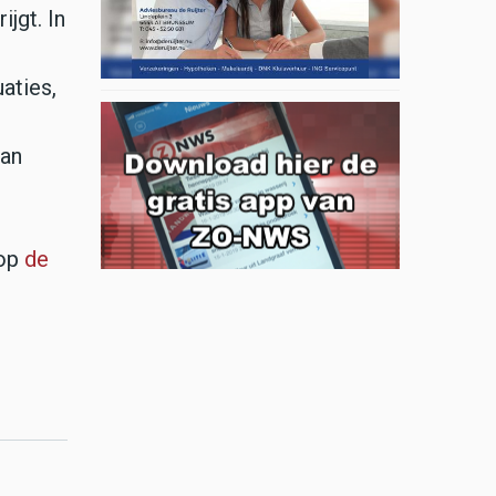
jgt. In
aties,
van
 op
de