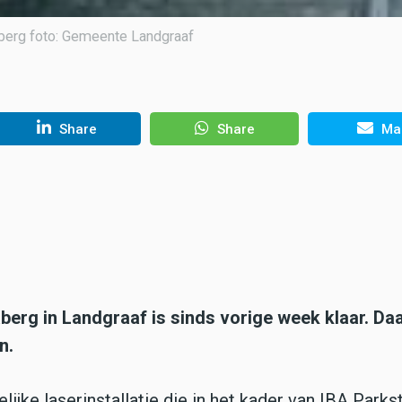
berg foto: Gemeente Landgraaf
Share
Share
Mai
erg in Landgraaf is sinds vorige week klaar. Da
n.
elijke laserinstallatie die in het kader van IBA Park