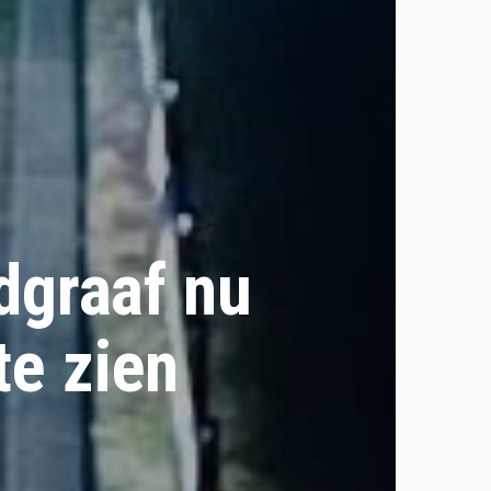
dgraaf nu
te zien