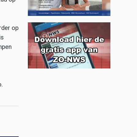
rder op
is
ampen
.