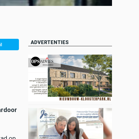
ADVERTENTIES
l
ardoor
stad op