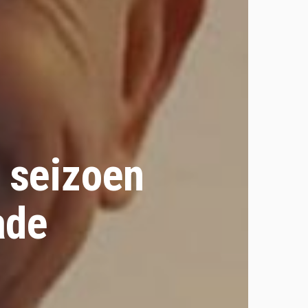
t seizoen
ade