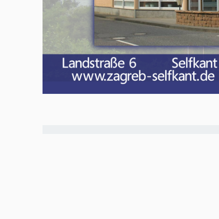
Meld u aan en doe mee in het Z
Via het opiniepanel kunt u uw me
onderwerpen. ZO-NWS gebruikt u
uitingen. Ook kunnen de uitkoms
radio- en televisie-uitzendingen