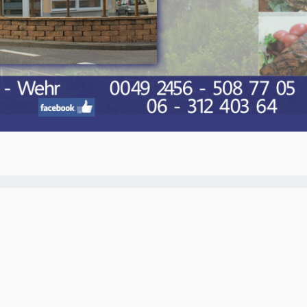
O-NWS Parkstad Opiniepanel!
ning geven over allerlei actuele en relevante
w meningen en adviezen voor journalistieke
ten van het panel gebruikt worden in onze
. Iedereen die in de regio Parkstad Limburg