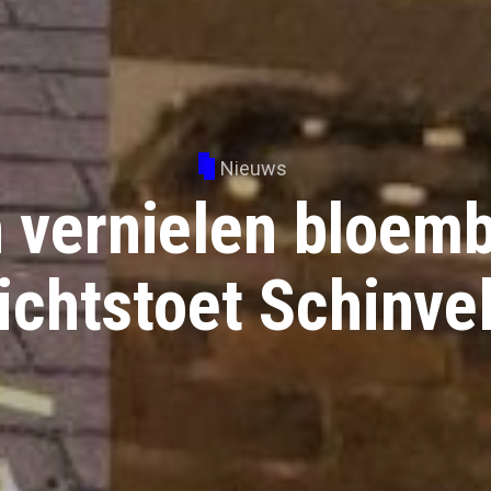
Nieuws
 vernielen bloem
ichtstoet Schinve