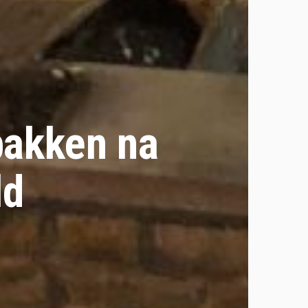
bakken na
ld