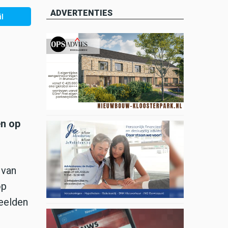
ADVERTENTIES
l
en op
 van
op
eelden