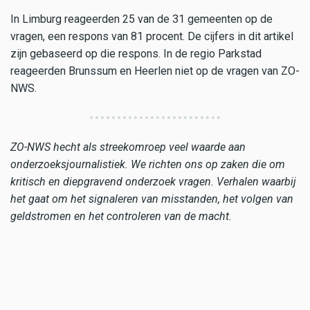
In Limburg reageerden 25 van de 31 gemeenten op de
vragen, een respons van 81 procent. De cijfers in dit artikel
zijn gebaseerd op die respons. In de regio Parkstad
reageerden Brunssum en Heerlen niet op de vragen van ZO-
NWS.
ZO-NWS hecht als streekomroep veel waarde aan
onderzoeksjournalistiek. We richten ons op zaken die om
kritisch en diepgravend onderzoek vragen. Verhalen waarbij
het gaat om het signaleren van misstanden, het volgen van
geldstromen en het controleren van de macht.
Onderzoeksjournalistiek komt ook om de hoek kijken bij het
analyseren van trends en het inzichtelijk maken van
ingewikkelde zaken, bijvoorbeeld lange politieke processen
of rechtszaken.