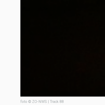
foto © ZO-NWS | Track 88