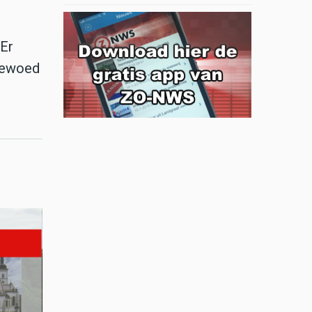
 Er
 gewoed