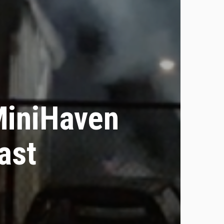
MiniHaven
ast