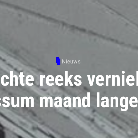
Nieuws
chte reeks vernie
sum maand lange