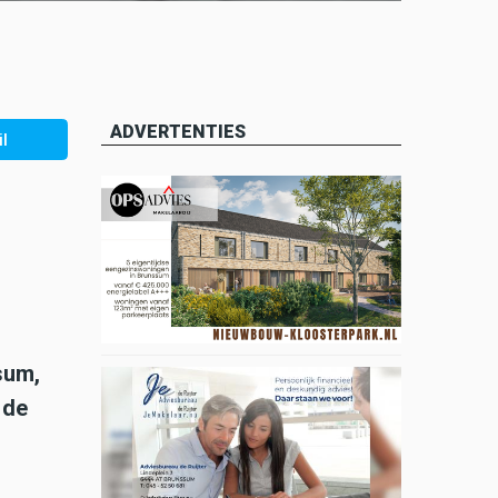
ADVERTENTIES
l
sum,
 de