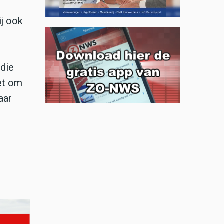
ij ook
 die
het om
aar