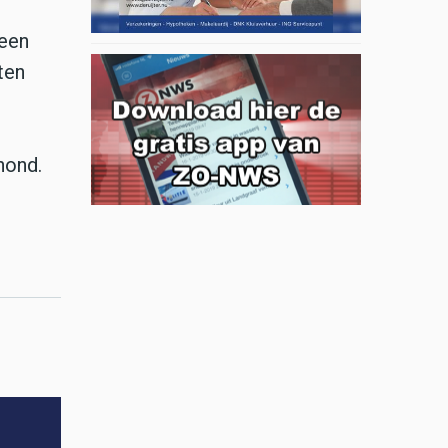
 een
ten
hond.