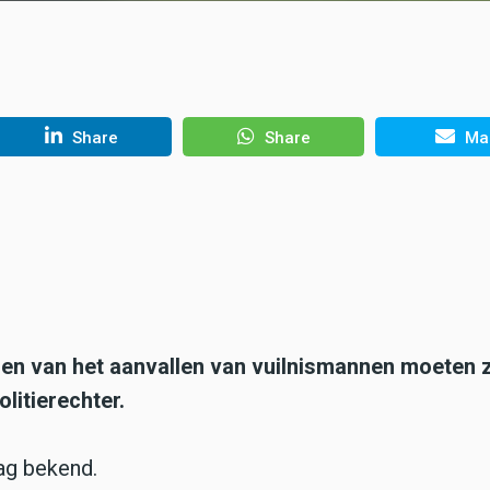
Share
Share
Mai
en van het aanvallen van vuilnismannen moeten z
itierechter.
ag bekend.