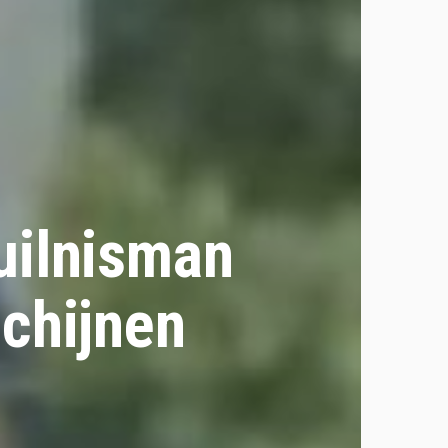
uilnisman
schijnen