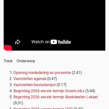
Track Onderwerp
Opening mededeling en presentie
(2:41)
Vaststellen agenda
(0:47)
Vaststellen besluitenlijst
(0:17)
Begroting 2026 eerste termijn GroenLinks
(5:44)
Begroting 2026 eerste termijn Beekdaelen Lokaal
(9:31)