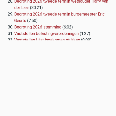
Begroting 2026 tweede termijn wethouder Harry van
der Laar
(30:21)
Begroting 2026 tweede termijn burgemeester Eric
Geurts
(7:50)
Begroting 2026 stemming
(6:02)
Vaststellen belastingverordeningen
(1:27)
Vaststellen Lijst ingekomen stukken
(0:09)
Verzoek toetreden Solido
(0:09)
Sluiting
(0:32)
TAGS
BEEKDAELEN
RAADSVERGADERING
Reclame