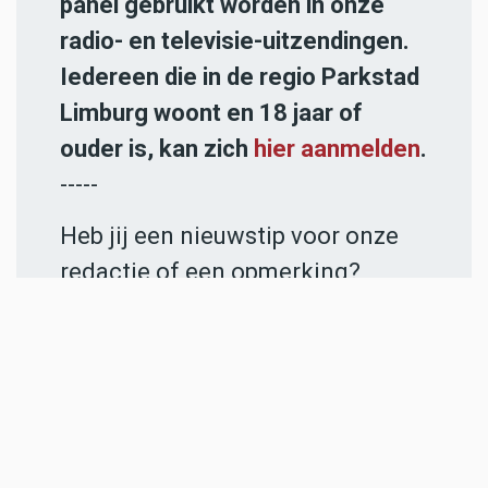
panel gebruikt worden in onze
radio- en televisie-uitzendingen.
Iedereen die in de regio Parkstad
Limburg woont en 18 jaar of
ouder is, kan zich
hier aanmelden
.
-----
Heb jij een nieuwstip voor onze
redactie of een opmerking?
Stuur ons een e-mail of vul het
contactformulier
in.
ADVERTENTIES