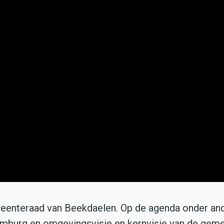
meenteraad van Beekdaelen. Op de agenda onder an
imburg en omgevingsvisie en kernvisie van de gem