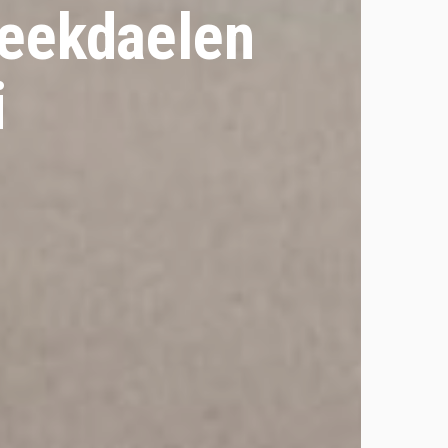
Beekdaelen
i