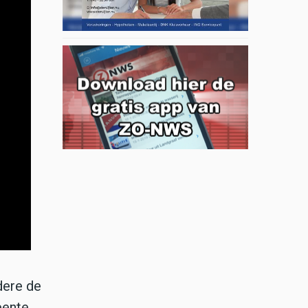
dere de
eente