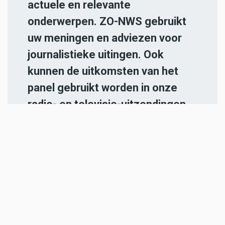
actuele en relevante
onderwerpen. ZO-NWS gebruikt
uw meningen en adviezen voor
journalistieke uitingen. Ook
kunnen de uitkomsten van het
panel gebruikt worden in onze
radio- en televisie-uitzendingen.
Iedereen die in de regio Parkstad
Limburg woont en 18 jaar of
ouder is, kan zich
hier aanmelden
.
-----
Heb jij een nieuwstip voor onze
redactie of een opmerking?