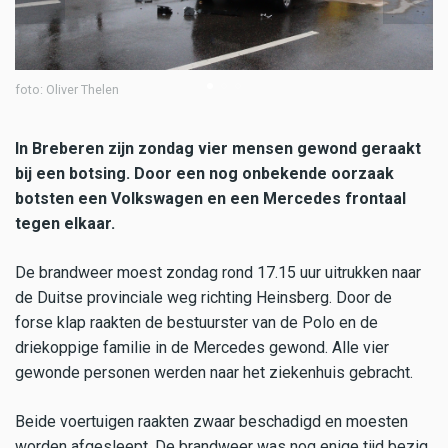
foto: Oliver Thelen
fo
In Breberen zijn zondag vier mensen gewond geraakt
bij een botsing. Door een nog onbekende oorzaak
botsten een Volkswagen en een Mercedes frontaal
tegen elkaar.
De brandweer moest zondag rond 17.15 uur uitrukken naar
de Duitse provinciale weg richting Heinsberg. Door de
forse klap raakten de bestuurster van de Polo en de
driekoppige familie in de Mercedes gewond. Alle vier
gewonde personen werden naar het ziekenhuis gebracht.
Beide voertuigen raakten zwaar beschadigd en moesten
worden afgesleept. De brandweer was nog enige tijd bezig