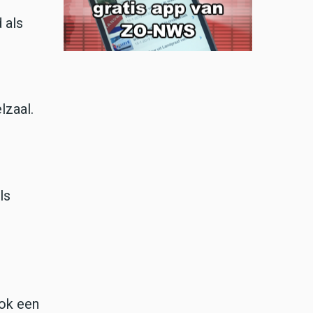
 als
lzaal.
ls
ook een