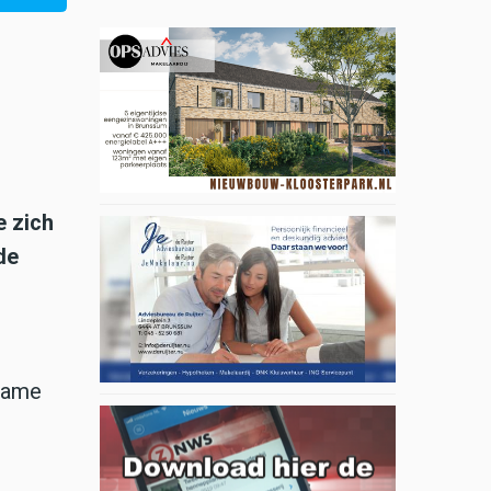
e zich
de
rzame