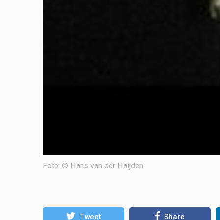
Foto: © Hans van der Haijden
Tweet
Share