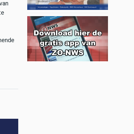
 van
te
emende