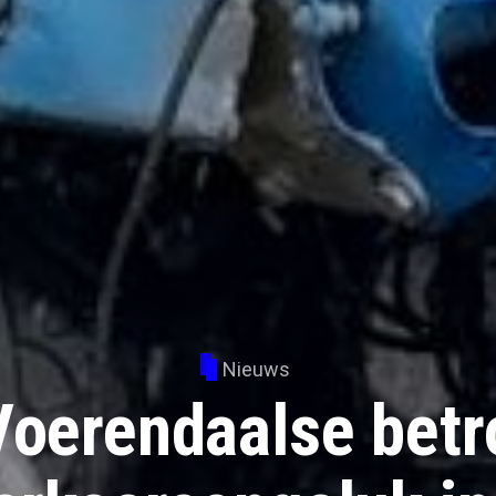
Nieuws
oerendaalse betr