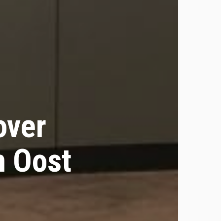
over
m Oost