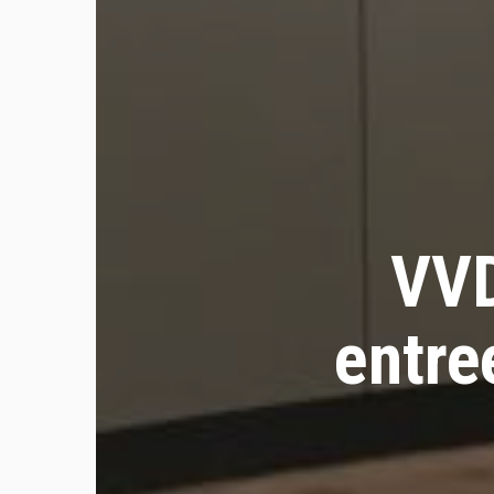
VVD
entre