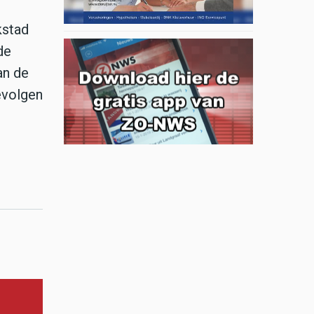
kstad
de
an de
evolgen