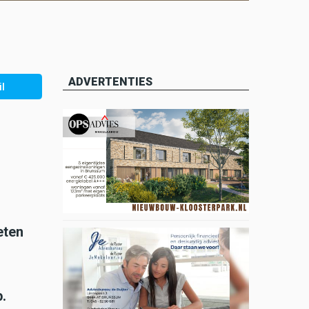
ADVERTENTIES
l
eten
.