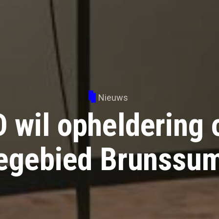
Nieuws
 wil opheldering 
egebied Brunssu