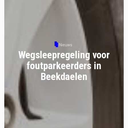
Nieuws
Wegsleepregeling voor
foutparkeerders in
Beekdaelen