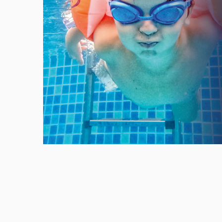
Meld u aan en doe mee in het Z
Via het opiniepanel kunt u uw me