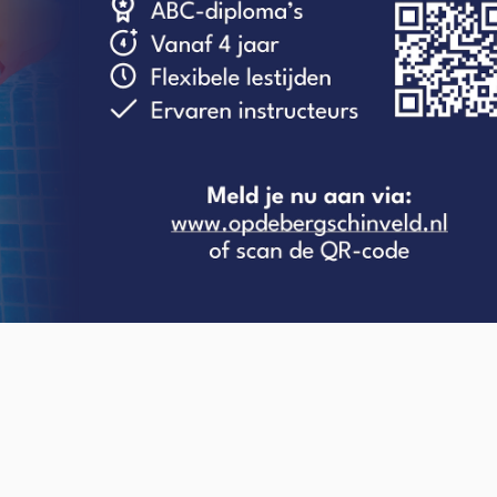
O-NWS Parkstad Opiniepanel!
ning geven over allerlei actuele en relevante