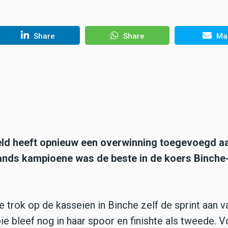
Share
Share
Mai
eld heeft opnieuw een overwinning toegevoegd a
lands kampioene was de beste in de koers Binche
 trok op de kasseien in Binche zelf de sprint aan v
pie bleef nog in haar spoor en finishte als tweede. 