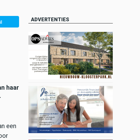
ADVERTENTIES
l
an haar
-
an een
Voor