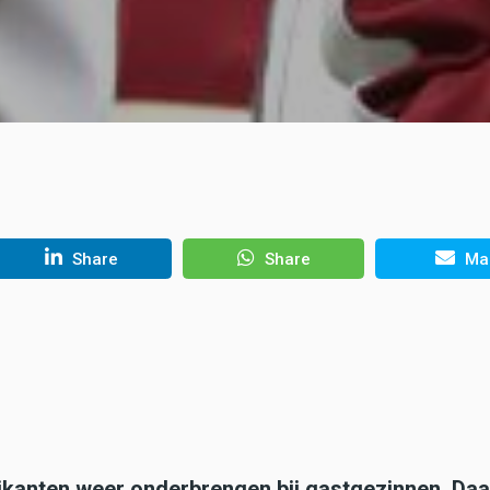
Share
Share
Mai
kanten weer onderbrengen bij gastgezinnen. Da