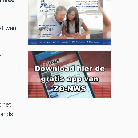
st want
n
 het
bands