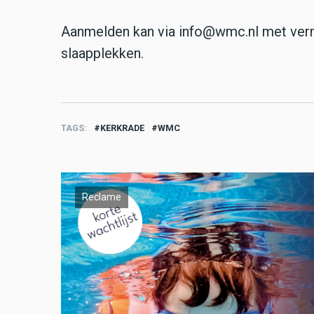
Aanmelden kan via info@wmc.nl met verm
slaapplekken.
TAGS
KERKRADE
WMC
Reclame