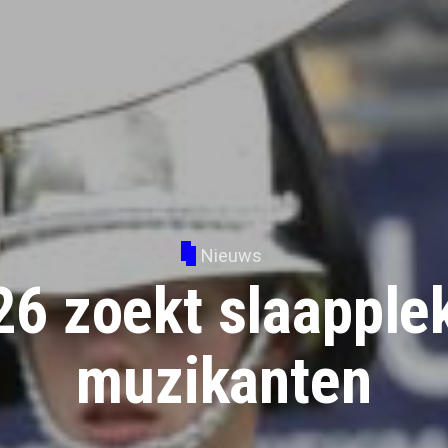
Nieuws
 zoekt slaapple
muzikanten