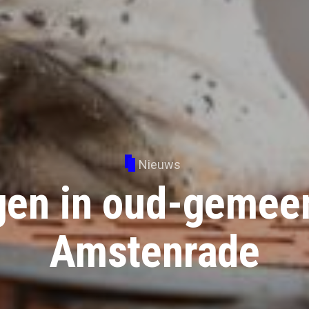
Nieuws
en in oud-gemee
Amstenrade