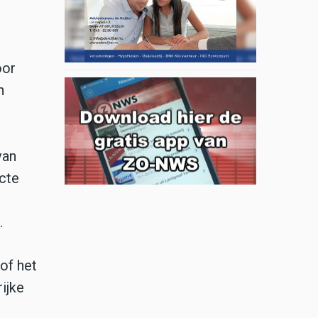
oor
n
van
ecte
.
of het
ijke